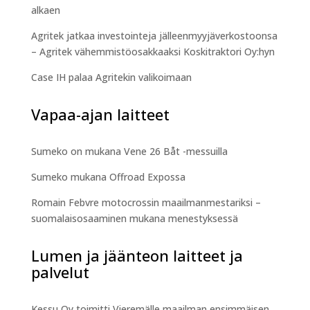
alkaen
Agritek jatkaa investointeja jälleenmyyjäverkostoonsa
– Agritek vähemmistöosakkaaksi Koskitraktori Oy:hyn
Case IH palaa Agritekin valikoimaan
Vapaa-ajan laitteet
Sumeko on mukana Vene 26 Båt -messuilla
Sumeko mukana Offroad Expossa
Romain Febvre motocrossin maailmanmestariksi –
suomalaisosaaminen mukana menestyksessä
Lumen ja jäänteon laitteet ja
palvelut
Kessu Oy toimitti Vieremälle maailman ensimmäisen