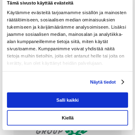
Tämä sivusto käyttää evästeitä
SGN Sport – intohimosta pyöräilyyn
Käytämme evästeitä tarjoamamme sisällön ja mainosten
mennessä
Toni Lumikko
|
joulu 1, 2023
|
Kaikki
,
SGN
,
räätälöimiseen, sosiaalisen median ominaisuuksien
Sportia
tukemiseen ja kävijämäärämme analysoimiseen. Lisäksi
jaamme sosiaalisen median, mainosalan ja analytiikka-
SGN Sport Suomessa ja Ruotsissa on noussut viime
alan kumppaneillemme tietoja siitä, miten käytät
vuosien aikana merkittäväksi polkupyörien jakelijaksi
sivustoamme. Kumppanimme voivat yhdistää näitä
Pohjoismaissa. Olemme ylpeitä huikeasta
tietoja muihin tietoihin, joita olet antanut heille tai joita on
kasvustamme. Viimeisen vuoden aikana pyöräilyn
kerätty, kun olet käyttänyt heidän palvelujaan.
suosio on kasvanut räjähdysmäisesti ja me olemme
olleet tämän ilmiön...
Näytä tiedot
Salli kaikki
Kiellä