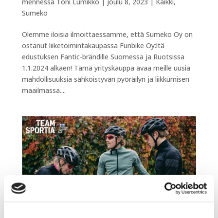
mennessä
Toni Lumikko
|
joulu 8, 2023
|
Kaikki
,
Sumeko
Olemme iloisia ilmoittaessamme, että Sumeko Oy on
ostanut liiketoimintakaupassa Funbike Oy:ltä
edustuksen Fantic-brändille Suomessa ja Ruotsissa
1.1.2024 alkaen! Tämä yrityskauppa avaa meille uusia
mahdollisuuksia sähköistyvän pyöräilyn ja liikkumisen
maailmassa....