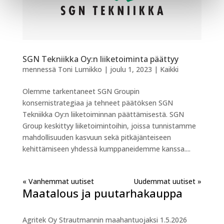
SGN Tekniikka Oy:n liiketoiminta päättyy
mennessä
Toni Lumikko
|
joulu 1, 2023
|
Kaikki
Olemme tarkentaneet SGN Groupin
konsernistrategiaa ja tehneet päätöksen SGN
Tekniikka Oy:n liiketoiminnan päättämisestä. SGN
Group keskittyy liiketoimintoihin, joissa tunnistamme
mahdollisuuden kasvuun sekä pitkäjänteiseen
kehittämiseen yhdessä kumppaneidemme kanssa....
« Vanhemmat merkinnät
Seuraavat merkinnät »
Maatalous ja puutarhakauppa
Agritek Oy Strautmannin maahantuojaksi 1.5.2026