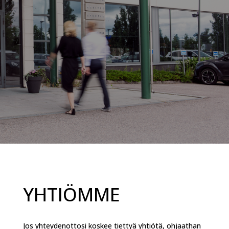
YHTIÖMME
Jos yhteydenottosi koskee tiettyä yhtiötä, ohjaathan