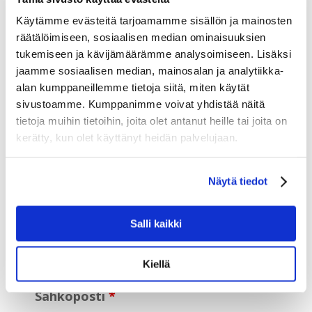
*) merkityt kentät ovat pakollisia.
Käytämme evästeitä tarjoamamme sisällön ja mainosten
SGN Group Oy: valitse osasto
räätälöimiseen, sosiaalisen median ominaisuuksien
tukemiseen ja kävijämäärämme analysoimiseen. Lisäksi
jaamme sosiaalisen median, mainosalan ja analytiikka-
alan kumppaneillemme tietoja siitä, miten käytät
sivustoamme. Kumppanimme voivat yhdistää näitä
Haluan että minuun otetaan yhteyttä
tietoja muihin tietoihin, joita olet antanut heille tai joita on
Puhelimitse
kerätty, kun olet käyttänyt heidän palvelujaan.
Sähköpostitse
Ei tarvetta yhteydenottoon
Näytä tiedot
Nimi
Salli kaikki
Kiellä
Sähköposti
*