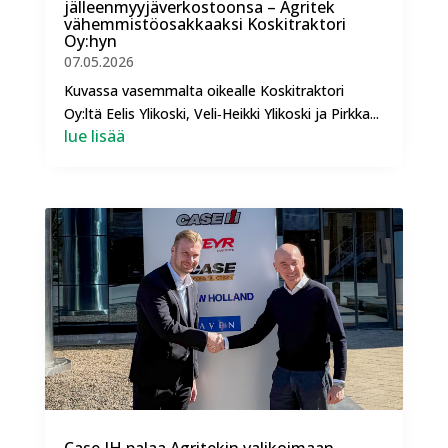
jälleenmyyjäverkostoonsa – Agritek
vähemmistöosakkaaksi Koskitraktori
Oy:hyn
07.05.2026
Kuvassa vasemmalta oikealle Koskitraktori
Oy:ltä Eelis Ylikoski, Veli‑Heikki Ylikoski ja Pirkka...
lue lisää
Case IH palaa Agritekin valikoimaan