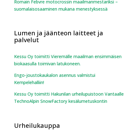
Romain Febvre motocrossin maailmanmestariksi –
suomalaisosaaminen mukana menestyksessä
Lumen ja jäänteon laitteet ja
palvelut
Kessu Oy toimitti Vieremälle maailman ensimmäisen
biokaasulla toimivan latukoneen.
Engo-joustokaukalon asennus valmistui
Kempelehalliin!
Kessu Oy toimitti Hakunilan urheilupuistoon Vantaalle
TechnoAlpin SnowFactory kesälumetuskontin
Urheilukauppa