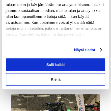
tukemiseen ja kävijämäärämme analysoimiseen. Lisäksi
jaamme sosiaalisen median, mainosalan ja analytiikka-
alan kumppaneillemme tietoja siitä, miten käytät
sivustoamme. Kumppanimme voivat yhdistää näitä
tietoja muihin tietoihin, joita olet antanut heille tai joita on
kerätty, kun olet käyttänyt heidän palvelujaan.
Kessu Oy toimitti Vieremälle maailman
ensimmäisen biokaasulla toimivan
latukoneen.
Näytä tiedot
17.10.2025
Kessu Oy toimitti Vieremälle maailman
Salli kaikki
ensimmäisen biokaasulla toimivan latukoneen.
Ennen...
lue lisää
Kiellä