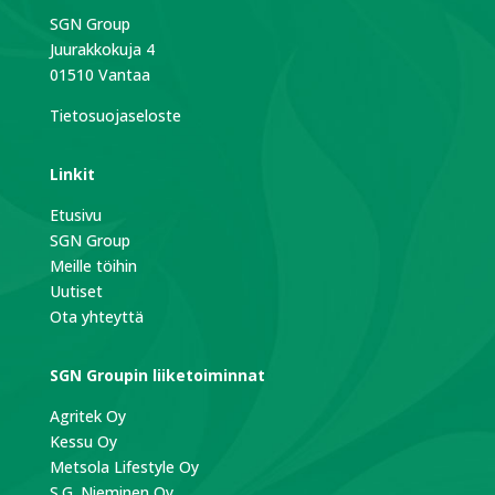
SGN Group
Juurakkokuja 4
01510 Vantaa
Tietosuojaseloste
Linkit
Etusivu
SGN Group
Meille töihin
Uutiset
Ota yhteyttä
SGN Groupin liiketoiminnat
Agritek Oy
Kessu Oy
Metsola Lifestyle Oy
S.G. Nieminen Oy