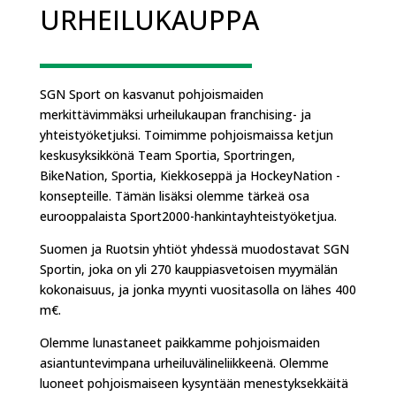
URHEILUKAUPPA
SGN Sport on kasvanut pohjoismaiden
merkittävimmäksi urheilukaupan franchising- ja
yhteistyöketjuksi. Toimimme pohjoismaissa ketjun
keskusyksikkönä Team Sportia, Sportringen,
BikeNation, Sportia, Kiekkoseppä ja HockeyNation -
konsepteille. Tämän lisäksi olemme tärkeä osa
eurooppalaista Sport2000-hankintayhteistyöketjua.
Suomen ja Ruotsin yhtiöt yhdessä muodostavat SGN
Sportin, joka on yli 270 kauppiasvetoisen myymälän
kokonaisuus, ja jonka myynti vuositasolla on lähes 400
m€.
Olemme lunastaneet paikkamme pohjoismaiden
asiantuntevimpana urheiluvälineliikkeenä. Olemme
luoneet pohjoismaiseen kysyntään menestyksekkäitä