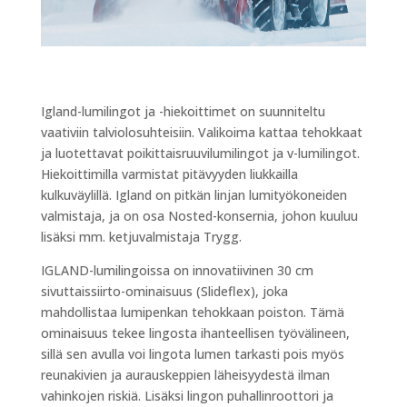
Igland-lumilingot ja -hiekoittimet on suunniteltu
vaativiin talviolosuhteisiin. Valikoima kattaa tehokkaat
ja luotettavat poikittaisruuvilumilingot ja v-lumilingot.
Hiekoittimilla varmistat pitävyyden liukkailla
kulkuväylillä. Igland on pitkän linjan lumityökoneiden
valmistaja, ja on osa Nosted-konsernia, johon kuuluu
lisäksi mm. ketjuvalmistaja Trygg.
IGLAND-lumilingoissa on innovatiivinen 30 cm
sivuttaissiirto-ominaisuus (Slideflex), joka
mahdollistaa lumipenkan tehokkaan poiston. Tämä
ominaisuus tekee lingosta ihanteellisen työvälineen,
sillä sen avulla voi lingota lumen tarkasti pois myös
reunakivien ja aurauskeppien läheisyydestä ilman
vahinkojen riskiä. Lisäksi lingon puhallinroottori ja