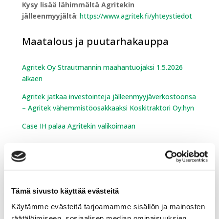
Kysy lisää
lähimmältä Agritekin
jälleenmyyjältä
:
https://www.agritek.fi/yhteystiedot
Maatalous ja puutarhakauppa
Agritek Oy Strautmannin maahantuojaksi 1.5.2026
alkaen
Agritek jatkaa investointeja jälleenmyyjäverkostoonsa
– Agritek vähemmistöosakkaaksi Koskitraktori Oy:hyn
Case IH palaa Agritekin valikoimaan
Vapaa-ajan laitteet
Sumeko on mukana Vene 26 Båt -messuilla
Tämä sivusto käyttää evästeitä
Käytämme evästeitä tarjoamamme sisällön ja mainosten
Sumeko mukana Offroad Expossa
räätälöimiseen, sosiaalisen median ominaisuuksien