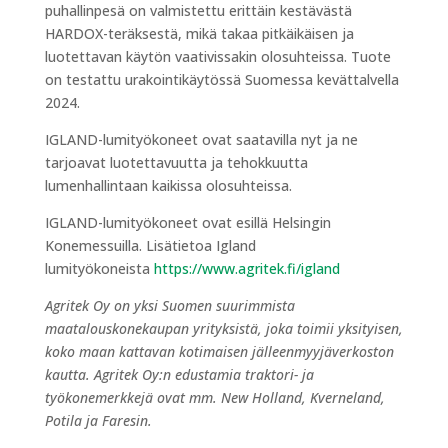
puhallinpesä on valmistettu erittäin kestävästä
HARDOX-teräksestä, mikä takaa pitkäikäisen ja
luotettavan käytön vaativissakin olosuhteissa. Tuote
on testattu urakointikäytössä Suomessa kevättalvella
2024.
IGLAND-lumityökoneet ovat saatavilla nyt ja ne
tarjoavat luotettavuutta ja tehokkuutta
lumenhallintaan kaikissa olosuhteissa.
IGLAND-lumityökoneet ovat esillä Helsingin
Konemessuilla. Lisätietoa Igland
lumityökoneista
https://www.agritek.fi/igland
Agritek Oy on yksi Suomen suurimmista
maatalouskonekaupan yrityksistä, joka toimii yksityisen,
koko maan kattavan kotimaisen jälleenmyyjäverkoston
kautta. Agritek Oy:n edustamia traktori- ja
työkonemerkkejä ovat mm. New Holland, Kverneland,
Potila ja Faresin.