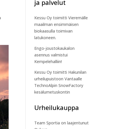
ja palvelut
Kessu Oy toimitti Vieremälle
a
maailman ensimmäisen
biokaasulla toimivan
latukoneen.
Engo-joustokaukalon
asennus valmistui
Kempelehalliin!
Kessu Oy toimitti Hakunilan
urheilupuistoon Vantaalle
TechnoAlpin SnowFactory
kesälumetuskontin
Urheilukauppa
Team Sportia on laajentunut