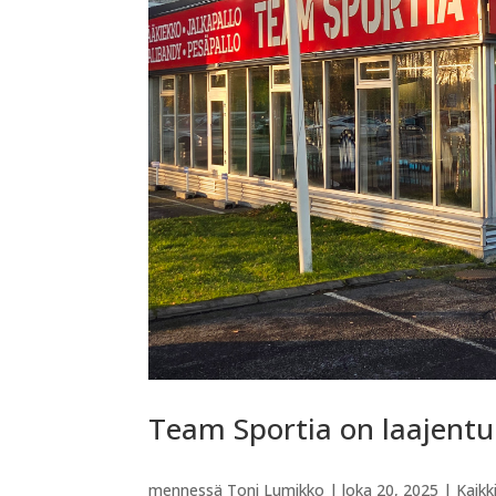
Team Sportia on laajent
mennessä
Toni Lumikko
|
loka 20, 2025
|
Kaikk