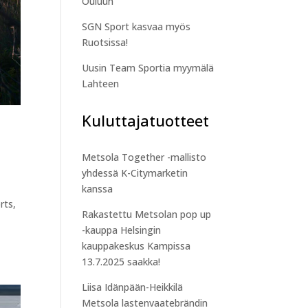
Ouluun
SGN Sport kasvaa myös
Ruotsissa!
Uusin Team Sportia myymälä
Lahteen
Kuluttajatuotteet
Metsola Together -mallisto
yhdessä K-Citymarketin
kanssa
rts,
Rakastettu Metsolan pop up
-kauppa Helsingin
kauppakeskus Kampissa
13.7.2025 saakka!
Liisa Idänpään-Heikkilä
Metsola lastenvaatebrändin