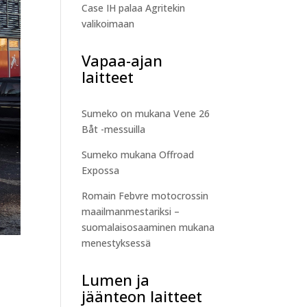
Case IH palaa Agritekin
valikoimaan
Vapaa-ajan
laitteet
Sumeko on mukana Vene 26
Båt -messuilla
Sumeko mukana Offroad
Expossa
Romain Febvre motocrossin
maailmanmestariksi –
suomalaisosaaminen mukana
menestyksessä
Lumen ja
jäänteon laitteet