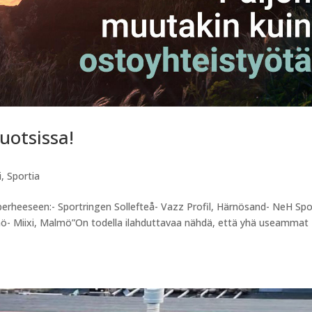
uotsissa!
i
,
Sportia
perheeseen:- Sportringen Sollefteå- Vazz Profil, Härnösand- NeH Spo
mö- Miixi, Malmö”On todella ilahduttavaa nähdä, että yhä useammat