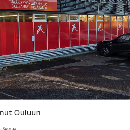
unut Ouluun
i
,
Sportia