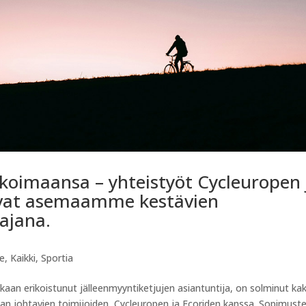
ikoimaansa – yhteistyöt Cycleuropen 
avat asemaamme kestävien
oajana.
ke
,
Kaikki
,
Sportia
ikaan erikoistunut jälleenmyyntiketjujen asiantuntija, on solminut kak
lan johtavien toimijoiden, Cycleuropen ja Ecoriden kanssa. Sopimust