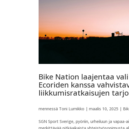
Bike Nation laajentaa val
Ecoriden kanssa vahvist
liikkumisratkaisujen tarj
mennessä
Toni Lumikko
|
maalis 10, 2025
|
Bi
SGN Sport Sverige, pyöriin, urheiluun ja vapaa-a
merkittävää pitkäaikaista yhteistyösopimusta a