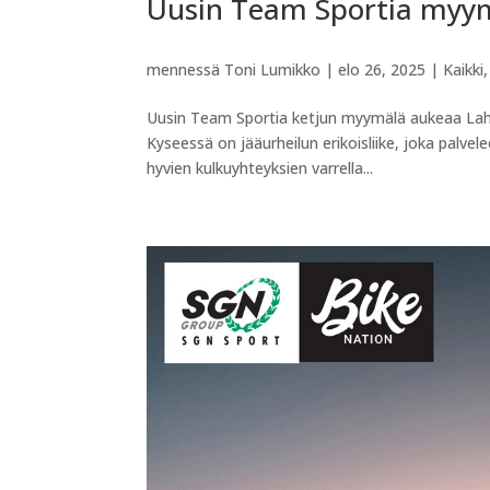
Uusin Team Sportia myy
mennessä
Toni Lumikko
|
elo 26, 2025
|
Kaikki
Uusin Team Sportia ketjun myymälä aukeaa Lahte
Kyseessä on jääurheilun erikoisliike, joka palve
hyvien kulkuyhteyksien varrella...