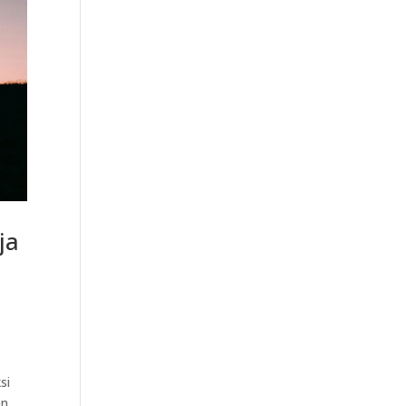
ja
si
en