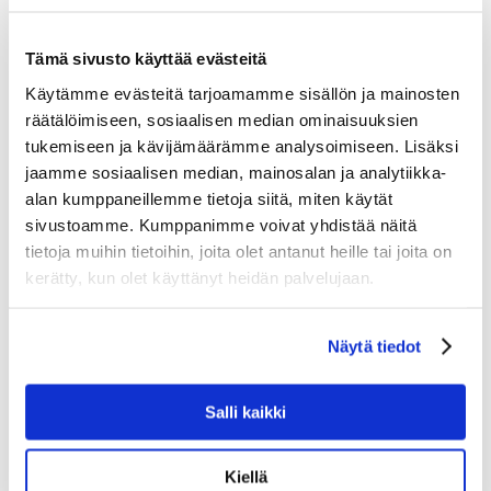
Tämä sivusto käyttää evästeitä
Agritek Oy:n toimitusjohtaja vaihtuu
Käytämme evästeitä tarjoamamme sisällön ja mainosten
mennessä
Toni Lumikko
|
tammi 28, 2026
|
Agritek
,
räätälöimiseen, sosiaalisen median ominaisuuksien
Kaikki
tukemiseen ja kävijämäärämme analysoimiseen. Lisäksi
jaamme sosiaalisen median, mainosalan ja analytiikka-
Agritek Oy käynnistää vuoden 2026 alussa
alan kumppaneillemme tietoja siitä, miten käytät
kokonaisvaltaisen muutosmatkan, jonka tavoitteena
sivustoamme. Kumppanimme voivat yhdistää näitä
on vahvistaa yhtiön taloudellista suorituskykyä,
tietoja muihin tietoihin, joita olet antanut heille tai joita on
parantaa kykyä vastata muuttuneisiin asiakastarpeisiin
kerätty, kun olet käyttänyt heidän palvelujaan.
sekä vahvistaa koko arvoketjun – asiakkaiden,
jälleenmyyjien,...
Näytä tiedot
Salli kaikki
Kiellä