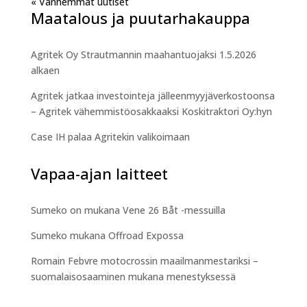
« Vanhemmat merkinnät
Maatalous ja puutarhakauppa
Agritek Oy Strautmannin maahantuojaksi 1.5.2026
alkaen
Agritek jatkaa investointeja jälleenmyyjäverkostoonsa
– Agritek vähemmistöosakkaaksi Koskitraktori Oy:hyn
Case IH palaa Agritekin valikoimaan
Vapaa-ajan laitteet
Sumeko on mukana Vene 26 Båt -messuilla
Sumeko mukana Offroad Expossa
Romain Febvre motocrossin maailmanmestariksi –
suomalaisosaaminen mukana menestyksessä