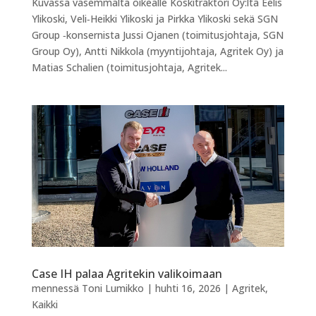
Kuvassa vasemmalta oikealle Koskitraktori Oy:ltä Eelis
Ylikoski, Veli‑Heikki Ylikoski ja Pirkka Ylikoski sekä SGN
Group ‑konsernista Jussi Ojanen (toimitusjohtaja, SGN
Group Oy), Antti Nikkola (myyntijohtaja, Agritek Oy) ja
Matias Schalien (toimitusjohtaja, Agritek...
Case IH palaa Agritekin valikoimaan
mennessä
Toni Lumikko
|
huhti 16, 2026
|
Agritek
,
Kaikki