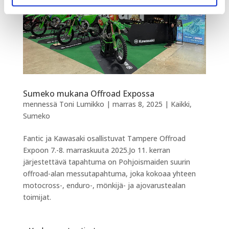
Sumeko mukana Offroad Expossa
mennessä
Toni Lumikko
|
marras 8, 2025
|
Kaikki
,
Sumeko
Fantic ja Kawasaki osallistuvat Tampere Offroad
Expoon 7.-8. marraskuuta 2025.Jo 11. kerran
järjestettävä tapahtuma on Pohjoismaiden suurin
offroad-alan messutapahtuma, joka kokoaa yhteen
motocross-, enduro-, mönkijä- ja ajovarustealan
toimijat.