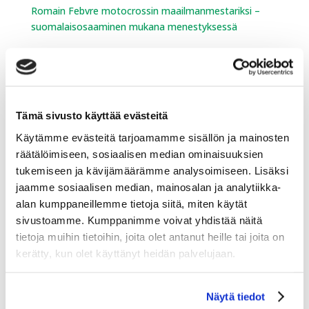
Romain Febvre motocrossin maailmanmestariksi –
suomalaisosaaminen mukana menestyksessä
Lumen ja jäänteon laitteet ja
palvelut
Tämä sivusto käyttää evästeitä
Kessu Oy toimitti Vieremälle maailman ensimmäisen
Käytämme evästeitä tarjoamamme sisällön ja mainosten
biokaasulla toimivan latukoneen.
räätälöimiseen, sosiaalisen median ominaisuuksien
tukemiseen ja kävijämäärämme analysoimiseen. Lisäksi
Engo-joustokaukalon asennus valmistui
jaamme sosiaalisen median, mainosalan ja analytiikka-
Kempelehalliin!
alan kumppaneillemme tietoja siitä, miten käytät
Kessu Oy toimitti Hakunilan urheilupuistoon Vantaalle
sivustoamme. Kumppanimme voivat yhdistää näitä
TechnoAlpin SnowFactory kesälumetuskontin
tietoja muihin tietoihin, joita olet antanut heille tai joita on
kerätty, kun olet käyttänyt heidän palvelujaan.
Urheilukauppa
Näytä tiedot