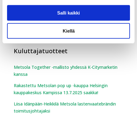
Team Sportia on laajentunut Ouluun
Salli kaikki
SGN Sport kasvaa myös Ruotsissa!
Uusin Team Sportia myymälä Lahteen
Kiellä
Kuluttajatuotteet
Metsola Together -mallisto yhdessä K-Citymarketin
kanssa
Rakastettu Metsolan pop up -kauppa Helsingin
kauppakeskus Kampissa 13.7.2025 saakka!
Liisa Idänpään-Heikkilä Metsola lastenvaatebrändin
toimitusjohtajaksi