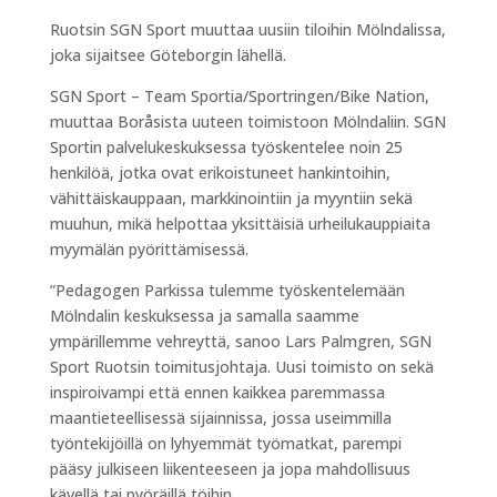
Ruotsin SGN Sport muuttaa uusiin tiloihin Mölndalissa,
joka sijaitsee Göteborgin lähellä.
SGN Sport – Team Sportia/Sportringen/Bike Nation,
muuttaa Boråsista uuteen toimistoon Mölndaliin. SGN
Sportin palvelukeskuksessa työskentelee noin 25
henkilöä, jotka ovat erikoistuneet hankintoihin,
vähittäiskauppaan, markkinointiin ja myyntiin sekä
muuhun, mikä helpottaa yksittäisiä urheilukauppiaita
myymälän pyörittämisessä.
”Pedagogen Parkissa tulemme työskentelemään
Mölndalin
keskuksessa ja samalla saamme
ympärillemme vehreyttä, sanoo Lars Palmgren, SGN
Sport Ruotsin toimitusjohtaja. Uusi toimisto on sekä
inspiroivampi että ennen kaikkea paremmassa
maantieteellisessä sijainnissa, jossa useimmilla
työntekijöillä on lyhyemmät työmatkat, parempi
pääsy julkiseen liikenteeseen ja jopa mahdollisuus
kävellä tai pyöräillä töihin.