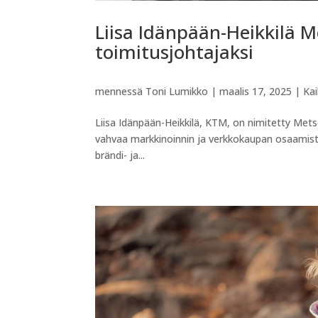
Liisa Idänpään-Heikkilä 
toimitusjohtajaksi
mennessä
Toni Lumikko
|
maalis 17, 2025
|
Kai
Liisa Idänpään-Heikkilä, KTM, on nimitetty Metsol
vahvaa markkinoinnin ja verkkokaupan osaamista
brändi- ja...