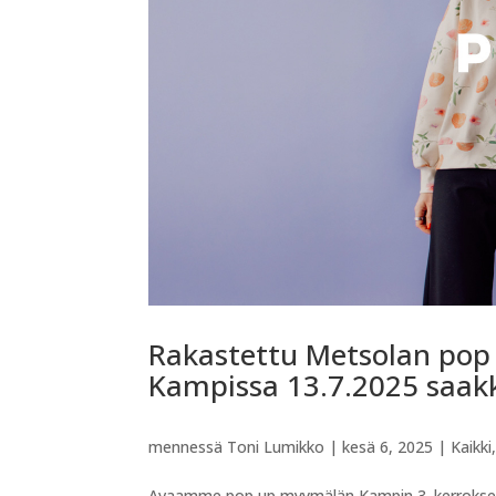
Rakastettu Metsolan pop
Kampissa 13.7.2025 saak
mennessä
Toni Lumikko
|
kesä 6, 2025
|
Kaikki
Avaamme pop up myymälän Kampin 3. kerrokseen 