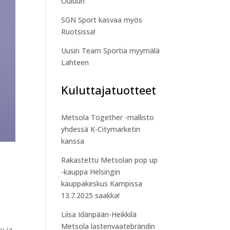
Ouluun
SGN Sport kasvaa myös
Ruotsissa!
Uusin Team Sportia myymälä
Lahteen
Kuluttajatuotteet
Metsola Together -mallisto
yhdessä K-Citymarketin
kanssa
Rakastettu Metsolan pop up
-kauppa Helsingin
kauppakeskus Kampissa
13.7.2025 saakka!
Liisa Idänpään-Heikkilä
Metsola lastenvaatebrändin
y ja