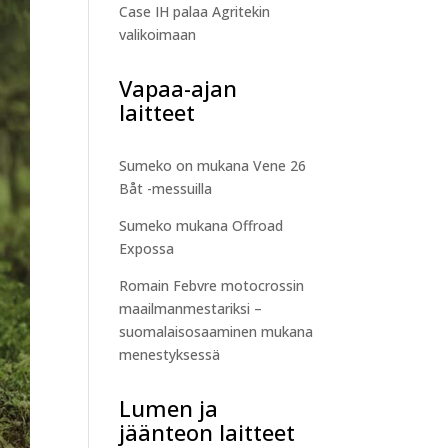
Case IH palaa Agritekin
valikoimaan
Vapaa-ajan
laitteet
Sumeko on mukana Vene 26
Båt -messuilla
Sumeko mukana Offroad
Expossa
Romain Febvre motocrossin
maailmanmestariksi –
suomalaisosaaminen mukana
menestyksessä
Lumen ja
jäänteon laitteet