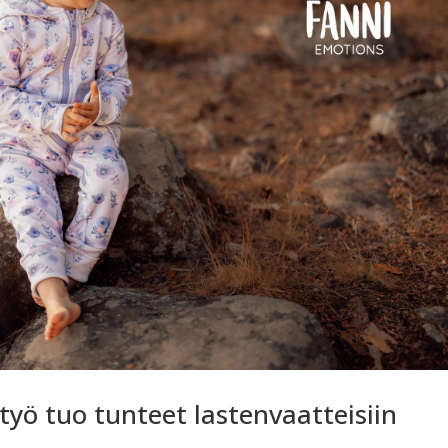
työ tuo tunteet lastenvaatteisiin