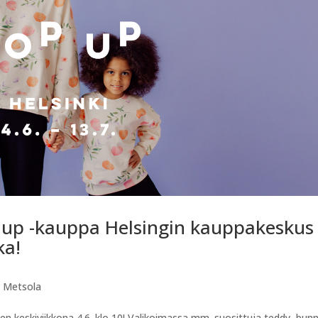
 up -kauppa Helsingin kauppakeskus
ka!
,
Metsola
keskiviikkona 4.6. klo 10! Valikoimassa mm. suosittuja teddy, bunn