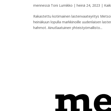
mennessä
Toni Lumikko
|
heinä 24, 2023
|
Kaik
Rakastettu kotimainen lastenvaateyritys Metsola
heinäkuun lopulla markkinoille uudenlaisen laste
hahmot. Ainutlaatuinen yhteistyömallisto...