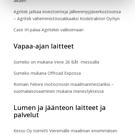
alkaen
Agritek jatkaa investointeja jälleenmyyjäverkostoonsa
– Agritek vähemmistöosakkaaksi Koskitraktori Oy:hyn
Case IH palaa Agritekin valikoimaan
Vapaa-ajan laitteet
Sumeko on mukana Vene 26 Båt -messuilla
Sumeko mukana Offroad Expossa
Romain Febvre motocrossin maailmanmestariksi –
suomalaisosaaminen mukana menestyksessä
Lumen ja jäänteon laitteet ja
palvelut
Kessu Oy toimitti Vieremälle maailman ensimmäisen