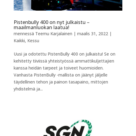
Pistenbully 400 on nyt julkaistu –
maailmanluokan laatua!
mennessä
Teemu Karjalainen
|
maalis 31, 2022
|
Kaikki
,
Kessu
Uusi ja odotettu PistenBully 400 on julkaistu! Se on
kehitetty tiiviissä yhteistyössä ammattikuljettajien
kanssa heidän tarpeet ja toiveet huomioiden.
Vanhasta PistenBully -mallista on jäänyt jäljelle
täydellinen tehon ja painon tasapaino, mittojen
yhdistelmä ja...