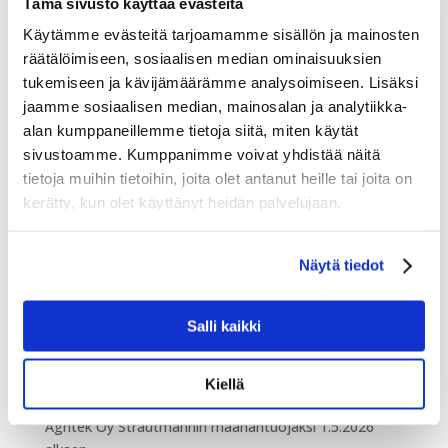
Tämä sivusto käyttää evästeitä
Käytämme evästeitä tarjoamamme sisällön ja mainosten
räätälöimiseen, sosiaalisen median ominaisuuksien
Milanon Eicma moottoripyörämessut
tukemiseen ja kävijämäärämme analysoimiseen. Lisäksi
mennessä
Teemu Karjalainen
|
joulu 1, 2021
|
Kaikki
,
jaamme sosiaalisen median, mainosalan ja analytiikka-
Sumeko
alan kumppaneillemme tietoja siitä, miten käytät
sivustoamme. Kumppanimme voivat yhdistää näitä
Milanon RHO-Fiera messukeskuksessa järjestettiin
tietoja muihin tietoihin, joita olet antanut heille tai joita on
taas vuoden tauon jälkeen 78:net kansainväliset
kerätty, kun olet käyttänyt heidän palvelujaan.
EICMA moottoripyörämessut 23-28.11. Messuilla kävi
yhteensä 342644 vierailijaa, joka oli maksimimäärä
voimassa olevien koronarajoitusten
Näytä tiedot
puitteissa.Näytteilleasettaja...
Salli kaikki
« Vanhemmat merkinnät
Maatalous ja puutarhakauppa
Kiellä
Agritek Oy Strautmannin maahantuojaksi 1.5.2026