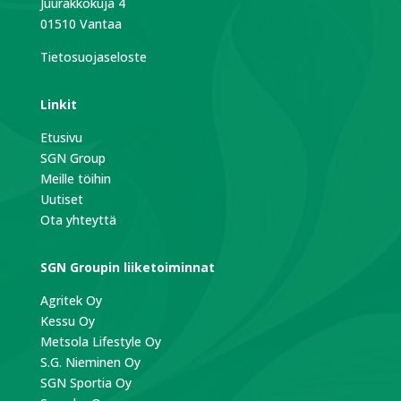
Juurakkokuja 4
01510 Vantaa
Tietosuojaseloste
Linkit
Etusivu
SGN Group
Meille töihin
Uutiset
Ota yhteyttä
SGN Groupin liiketoiminnat
Agritek Oy
Kessu Oy
Metsola Lifestyle Oy
S.G. Nieminen Oy
SGN Sportia Oy