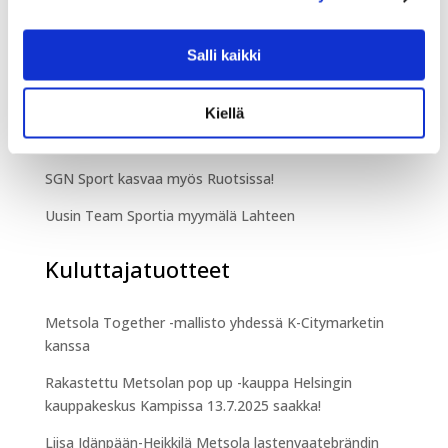
Kessu Oy toimitti Hakunilan urheilupuistoon Vantaalle
TechnoAlpin SnowFactory kesälumetuskontin
Salli kaikki
Urheilukauppa
Kiellä
Team Sportia on laajentunut Ouluun
SGN Sport kasvaa myös Ruotsissa!
Uusin Team Sportia myymälä Lahteen
Kuluttajatuotteet
Metsola Together -mallisto yhdessä K-Citymarketin
kanssa
Rakastettu Metsolan pop up -kauppa Helsingin
kauppakeskus Kampissa 13.7.2025 saakka!
Liisa Idänpään-Heikkilä Metsola lastenvaatebrändin