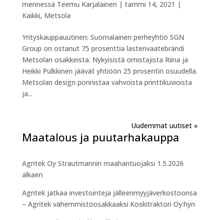
mennessä
Teemu Karjalainen
|
tammi 14, 2021
|
Kaikki
,
Metsola
Yrityskauppauutinen: Suomalainen perheyhtiö SGN
Group on ostanut 75 prosenttia lastenvaatebrändi
Metsolan osakkeista. Nykyisistä omistajista Riina ja
Heikki Pulkkinen jäävät yhtiöön 25 prosentin osuudella.
Metsolan design ponnistaa vahvoista printtikuvioista
ja...
Seuraavat merkinnät »
Maatalous ja puutarhakauppa
Agritek Oy Strautmannin maahantuojaksi 1.5.2026
alkaen
Agritek jatkaa investointeja jälleenmyyjäverkostoonsa
– Agritek vähemmistöosakkaaksi Koskitraktori Oy:hyn