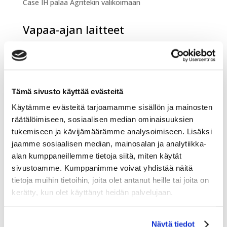
Case IH palaa Agritekin valikoimaan
Vapaa-ajan laitteet
Sumeko on mukana Vene 26 Båt -messuilla
Sumeko mukana Offroad Expossa
Tämä sivusto käyttää evästeitä
Romain Febvre motocrossin maailmanmestariksi –
suomalaisosaaminen mukana menestyksessä
Käytämme evästeitä tarjoamamme sisällön ja mainosten
räätälöimiseen, sosiaalisen median ominaisuuksien
Lumen ja jäänteon laitteet ja
tukemiseen ja kävijämäärämme analysoimiseen. Lisäksi
palvelut
jaamme sosiaalisen median, mainosalan ja analytiikka-
alan kumppaneillemme tietoja siitä, miten käytät
sivustoamme. Kumppanimme voivat yhdistää näitä
Kessu Oy toimitti Vieremälle maailman ensimmäisen
tietoja muihin tietoihin, joita olet antanut heille tai joita on
biokaasulla toimivan latukoneen.
kerätty, kun olet käyttänyt heidän palvelujaan.
Engo-joustokaukalon asennus valmistui
Kempelehalliin!
Näytä tiedot