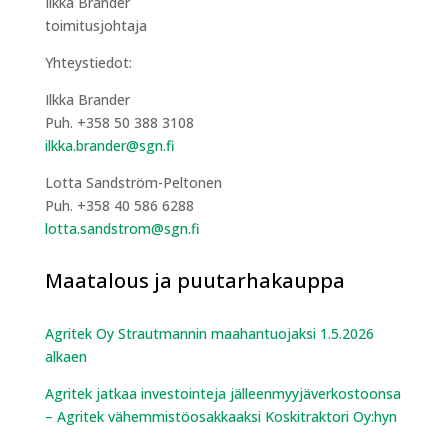
Ilkka Brander
toimitusjohtaja
Yhteystiedot:
Ilkka Brander
Puh. +358 50 388 3108
ilkka.brander@sgn.fi
Lotta Sandström-Peltonen
Puh. +358 40 586 6288
lotta.sandstrom@sgn.fi
Maatalous ja puutarhakauppa
Agritek Oy Strautmannin maahantuojaksi 1.5.2026
alkaen
Agritek jatkaa investointeja jälleenmyyjäverkostoonsa
– Agritek vähemmistöosakkaaksi Koskitraktori Oy:hyn