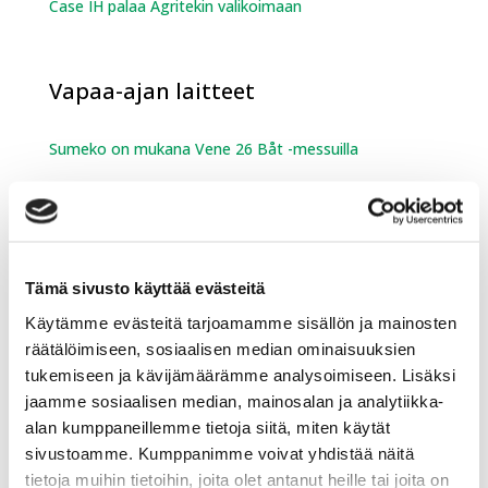
Case IH palaa Agritekin valikoimaan
Vapaa-ajan laitteet
Sumeko on mukana Vene 26 Båt -messuilla
Sumeko mukana Offroad Expossa
Romain Febvre motocrossin maailmanmestariksi –
suomalaisosaaminen mukana menestyksessä
Tämä sivusto käyttää evästeitä
Käytämme evästeitä tarjoamamme sisällön ja mainosten
Lumen ja jäänteon laitteet ja
räätälöimiseen, sosiaalisen median ominaisuuksien
palvelut
tukemiseen ja kävijämäärämme analysoimiseen. Lisäksi
jaamme sosiaalisen median, mainosalan ja analytiikka-
Kessu Oy toimitti Vieremälle maailman ensimmäisen
alan kumppaneillemme tietoja siitä, miten käytät
biokaasulla toimivan latukoneen.
sivustoamme. Kumppanimme voivat yhdistää näitä
tietoja muihin tietoihin, joita olet antanut heille tai joita on
Engo-joustokaukalon asennus valmistui