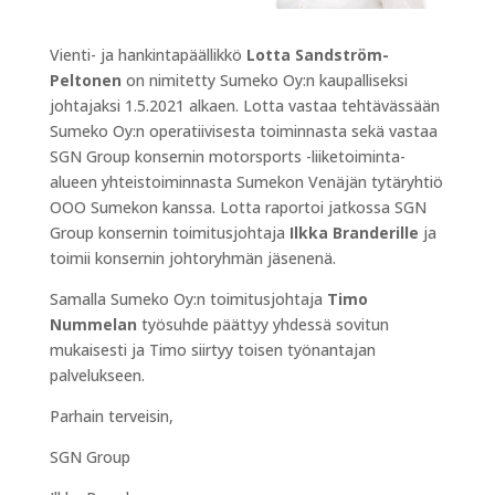
Vienti- ja hankintapäällikkö
Lotta Sandström-
Peltonen
on nimitetty Sumeko Oy:n kaupalliseksi
johtajaksi 1.5.2021 alkaen. Lotta vastaa tehtävässään
Sumeko Oy:n operatiivisesta toiminnasta sekä vastaa
SGN Group konsernin motorsports -liiketoiminta-
alueen yhteistoiminnasta Sumekon Venäjän tytäryhtiö
OOO Sumekon kanssa. Lotta raportoi jatkossa SGN
Group konsernin toimitusjohtaja
Ilkka Branderille
ja
toimii konsernin johtoryhmän jäsenenä.
Samalla Sumeko Oy:n toimitusjohtaja
Timo
Nummelan
työsuhde päättyy yhdessä sovitun
mukaisesti ja Timo siirtyy toisen työnantajan
palvelukseen.
Parhain terveisin,
SGN Group