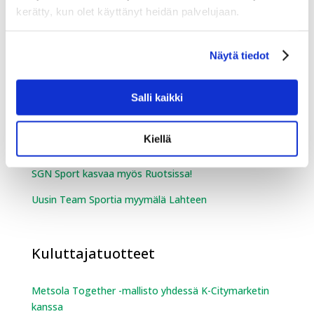
kerätty, kun olet käyttänyt heidän palvelujaan.
Kempelehalliin!
Kessu Oy toimitti Hakunilan urheilupuistoon Vantaalle
Näytä tiedot
TechnoAlpin SnowFactory kesälumetuskontin
Salli kaikki
Urheilukauppa
Kiellä
Team Sportia on laajentunut Ouluun
SGN Sport kasvaa myös Ruotsissa!
Uusin Team Sportia myymälä Lahteen
Kuluttajatuotteet
Metsola Together -mallisto yhdessä K-Citymarketin
kanssa