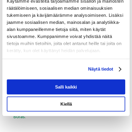
Käytämme evästeitä tarjoamamme sisällön ja mainosten
Panu Alhava, CEO of SGN Sportia Oy, has also been
räätälöimiseen, sosiaalisen median ominaisuuksien
appointed CEO of Sumeko Oy
tukemiseen ja kävijämäärämme analysoimiseen. Lisäksi
Lotta Sandström-Peltonen is appointed as
jaamme sosiaalisen median, mainosalan ja analytiikka-
Commercial Director of Sumeko Oy on 1 May 2021
alan kumppaneillemme tietoja siitä, miten käytät
sivustoamme. Kumppanimme voivat yhdistää näitä
tietoja muihin tietoihin, joita olet antanut heille tai joita on
Snow and Icemaking Equipment and
kerätty, kun olet käyttänyt heidän palvelujaan.
Services
Näytä tiedot
KESSU OY IS CHANGING ITS CEO
Salli kaikki
Sports retail
Kiellä
Right now, the BIKE FAIR is underway at Åhaga in
Borås.