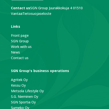
Contact us
SGN Group
Juurakkokuja 4
01510
Vantaa
Tietosuojaseloste
Links
Front page
SGN Group
Work with us
News
Contact us
SGN Group's business operations
Agritek Oy
Kessu Oy
Metsola Lifestyle Oy
S.G. Nieminen Oy
SGN Sportia Oy
Sumeko Oy