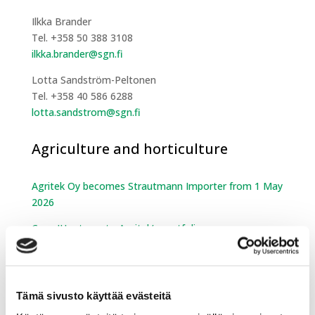
Ilkka Brander
Tel. +358 50 388 3108
ilkka.brander@sgn.fi
Lotta Sandström-Peltonen
Tel. +358 40 586 6288
lotta.sandstrom@sgn.fi
Agriculture and horticulture
Agritek Oy becomes Strautmann Importer from 1 May
2026
Case IH returns to Agritek’s portfolio
Leisure equipment
Tämä sivusto käyttää evästeitä