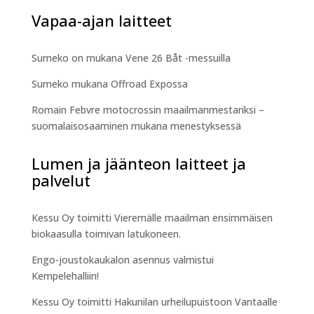
Vapaa-ajan laitteet
Sumeko on mukana Vene 26 Båt -messuilla
Sumeko mukana Offroad Expossa
Romain Febvre motocrossin maailmanmestariksi –
suomalaisosaaminen mukana menestyksessä
Lumen ja jäänteon laitteet ja
palvelut
Kessu Oy toimitti Vieremälle maailman ensimmäisen
biokaasulla toimivan latukoneen.
Engo-joustokaukalon asennus valmistui
Kempelehalliin!
Kessu Oy toimitti Hakunilan urheilupuistoon Vantaalle