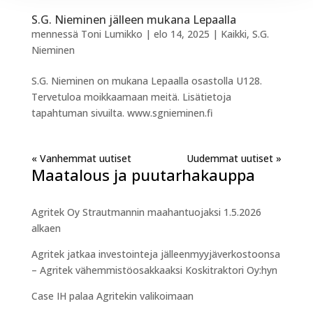
S.G. Nieminen jälleen mukana Lepaalla
mennessä
Toni Lumikko
|
elo 14, 2025
|
Kaikki
,
S.G.
Nieminen
S.G. Nieminen on mukana Lepaalla osastolla U128.
Tervetuloa moikkaamaan meitä. Lisätietoja
tapahtuman sivuilta. www.sgnieminen.fi
« Vanhemmat merkinnät
Seuraavat merkinnät »
Maatalous ja puutarhakauppa
Agritek Oy Strautmannin maahantuojaksi 1.5.2026
alkaen
Agritek jatkaa investointeja jälleenmyyjäverkostoonsa
– Agritek vähemmistöosakkaaksi Koskitraktori Oy:hyn
Case IH palaa Agritekin valikoimaan