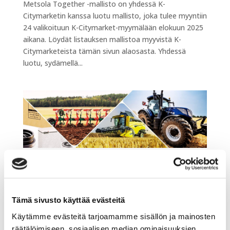
Metsola Together -mallisto on yhdessä K-
Citymarketin kanssa luotu mallisto, joka tulee myyntiin
24 valikoituun K-Citymarket-myymälään elokuun 2025
aikana. Löydät listauksen mallistoa myyvistä K-
Citymarketeista tämän sivun alaosasta. Yhdessä
luotu, sydämellä...
Agritek-ketjun konemyynti uudistuu ja
vahvistuu usealla paikkakunnalla
mennessä
Toni Lumikko
|
elo 15, 2025
|
Agritek
,
Kaikki
,
Uncategorized @fi
Tämä sivusto käyttää evästeitä
Käytämme evästeitä tarjoamamme sisällön ja mainosten
Agritek- ketjun konemyynti uudistuu ja vahvistuu
räätälöimiseen, sosiaalisen median ominaisuuksien