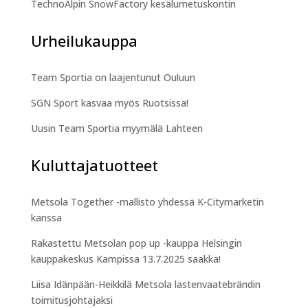
TechnoAlpin SnowFactory kesälumetuskontin
Urheilukauppa
Team Sportia on laajentunut Ouluun
SGN Sport kasvaa myös Ruotsissa!
Uusin Team Sportia myymälä Lahteen
Kuluttajatuotteet
Metsola Together -mallisto yhdessä K-Citymarketin
kanssa
Rakastettu Metsolan pop up -kauppa Helsingin
kauppakeskus Kampissa 13.7.2025 saakka!
Liisa Idänpään-Heikkilä Metsola lastenvaatebrändin
toimitusjohtajaksi