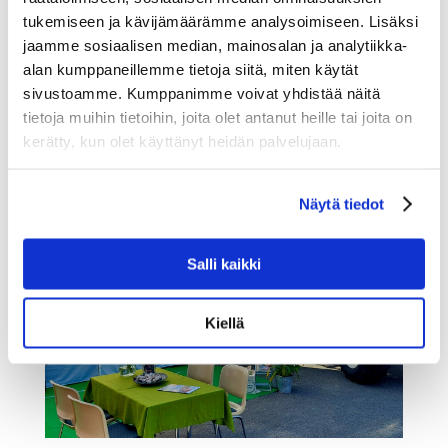
usealla paikkakunnalla. Agritek Oy:n kauppiailla on
tukemiseen ja kävijämäärämme analysoimiseen. Lisäksi
aloittanut elokuun alussa yhteensä neljä uutta
jaamme sosiaalisen median, mainosalan ja analytiikka-
ammattitaitoista ja maatalousalan tuntemusta
alan kumppaneillemme tietoja siitä, miten käytät
omaavaa konemyyjää. Koskitraktorilla Limingassa on
sivustoamme. Kumppanimme voivat yhdistää näitä
aloittanut...
tietoja muihin tietoihin, joita olet antanut heille tai joita on
kerätty, kun olet käyttänyt heidän palvelujaan.
Näytä tiedot
Salli kaikki
Kiellä