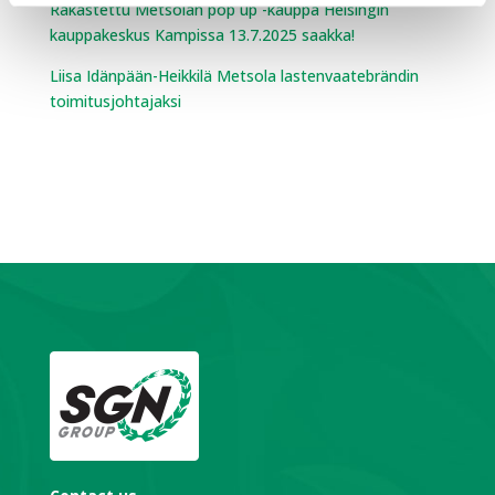
Rakastettu Metsolan pop up -kauppa Helsingin
kauppakeskus Kampissa 13.7.2025 saakka!
Liisa Idänpään-Heikkilä Metsola lastenvaatebrändin
toimitusjohtajaksi