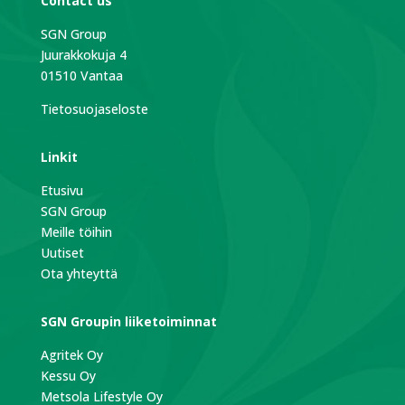
Contact us
SGN Group
Juurakkokuja 4
01510 Vantaa
Tietosuojaseloste
Linkit
Etusivu
SGN Group
Meille töihin
Uutiset
Ota yhteyttä
SGN Groupin liiketoiminnat
Agritek Oy
Kessu Oy
Metsola Lifestyle Oy