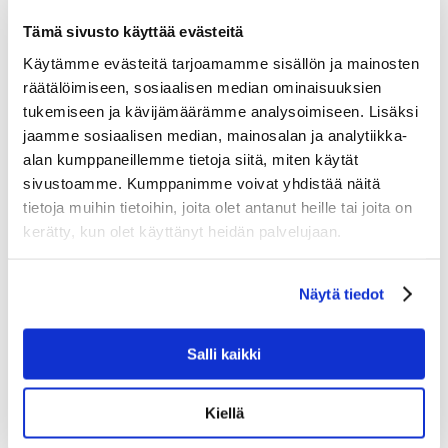
Kempelehalliin!
Tämä sivusto käyttää evästeitä
Kessu Oy toimitti Hakunilan urheilupuistoon Vantaalle
TechnoAlpin SnowFactory kesälumetuskontin
Käytämme evästeitä tarjoamamme sisällön ja mainosten
räätälöimiseen, sosiaalisen median ominaisuuksien
tukemiseen ja kävijämäärämme analysoimiseen. Lisäksi
Urheilukauppa
jaamme sosiaalisen median, mainosalan ja analytiikka-
alan kumppaneillemme tietoja siitä, miten käytät
sivustoamme. Kumppanimme voivat yhdistää näitä
Team Sportia on laajentunut Ouluun
tietoja muihin tietoihin, joita olet antanut heille tai joita on
SGN Sport kasvaa myös Ruotsissa!
kerätty, kun olet käyttänyt heidän palvelujaan.
Uusin Team Sportia myymälä Lahteen
Näytä tiedot
Kuluttajatuotteet
Salli kaikki
Metsola Together -mallisto yhdessä K-Citymarketin
Kiellä
kanssa