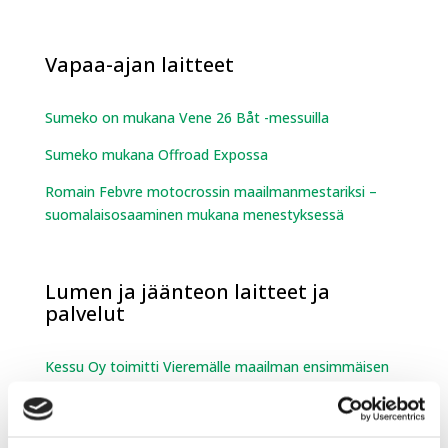
Vapaa-ajan laitteet
Sumeko on mukana Vene 26 Båt -messuilla
Sumeko mukana Offroad Expossa
Romain Febvre motocrossin maailmanmestariksi –
suomalaisosaaminen mukana menestyksessä
Lumen ja jäänteon laitteet ja
palvelut
Kessu Oy toimitti Vieremälle maailman ensimmäisen
biokaasulla toimivan latukoneen.
Engo-joustokaukalon asennus valmistui