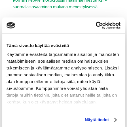
Romain Febvre motocrossin maailmanmestariksi –
suomalaisosaaminen mukana menestyksessä
Lumen ja jäänteon laitteet ja
palvelut
Tämä sivusto käyttää evästeitä
Kessu Oy toimitti Vieremälle maailman ensimmäisen
Käytämme evästeitä tarjoamamme sisällön ja mainosten
biokaasulla toimivan latukoneen.
räätälöimiseen, sosiaalisen median ominaisuuksien
Engo-joustokaukalon asennus valmistui
tukemiseen ja kävijämäärämme analysoimiseen. Lisäksi
Kempelehalliin!
jaamme sosiaalisen median, mainosalan ja analytiikka-
alan kumppaneillemme tietoja siitä, miten käytät
Kessu Oy toimitti Hakunilan urheilupuistoon Vantaalle
sivustoamme. Kumppanimme voivat yhdistää näitä
TechnoAlpin SnowFactory kesälumetuskontin
tietoja muihin tietoihin, joita olet antanut heille tai joita on
kerätty, kun olet käyttänyt heidän palvelujaan.
Urheilukauppa
Näytä tiedot