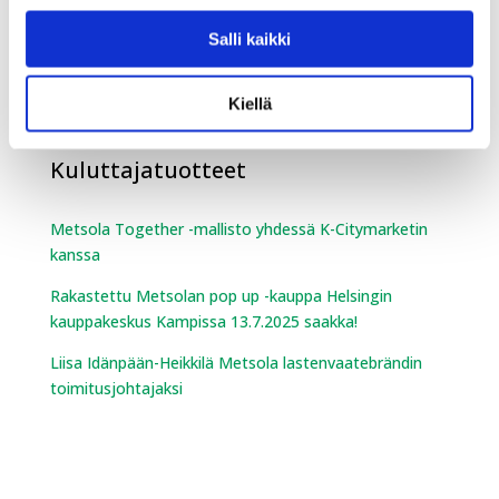
Team Sportia on laajentunut Ouluun
Salli kaikki
SGN Sport kasvaa myös Ruotsissa!
Uusin Team Sportia myymälä Lahteen
Kiellä
Kuluttajatuotteet
Metsola Together -mallisto yhdessä K-Citymarketin
kanssa
Rakastettu Metsolan pop up -kauppa Helsingin
kauppakeskus Kampissa 13.7.2025 saakka!
Liisa Idänpään-Heikkilä Metsola lastenvaatebrändin
toimitusjohtajaksi