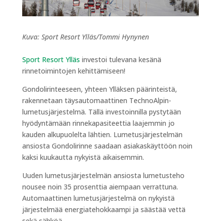
Kuva: Sport Resort Ylläs/Tommi Hynynen
Sport Resort Ylläs
investoi tulevana kesänä
rinnetoimintojen kehittämiseen!
Gondolirinteeseen, yhteen Ylläksen päärinteistä,
rakennetaan täysautomaattinen TechnoAlpin-
lumetusjärjestelmä. Tällä investoinnilla pystytään
hyödyntämään rinnekapasiteettia laajemmin jo
kauden alkupuolelta lähtien. Lumetusjärjestelmän
ansiosta Gondolirinne saadaan asiakaskäyttöön noin
kaksi kuukautta nykyistä aikaisemmin.
Uuden lumetusjärjestelmän ansiosta lumetusteho
nousee noin 35 prosenttia aiempaan verrattuna.
Automaattinen lumetusjärjestelmä on nykyistä
järjestelmää energiatehokkaampi ja säästää vettä
sekä sähköä.