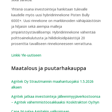
Yhtenä osana investointeja hankitaan tulevalle
kaudelle myös uusi hybridirinnekone Pisten Bully
600E+. Uusi rinnekone on markkinoiden vähäpäästöisin
ja hiljaisin sekä aiempia malleja
ympäristöystävällisempi. Hybridirinnekone vähentää
polttoainekulutusta ja hiilidioksidipäästöjä 20
prosenttia tavalliseen rinnekoneeseen verrattuna.
Linkki Yle-uutiseen
Maatalous ja puutarhakauppa
Agritek Oy Strautmannin maahantuojaksi 1.5.2026
alkaen
Agritek jatkaa investointeja jälleenmyyjäverkostoonsa
– Agritek vähemmistöosakkaaksi Koskitraktori Oy:hyn
Case IH palaa Agritekin valikoimaan