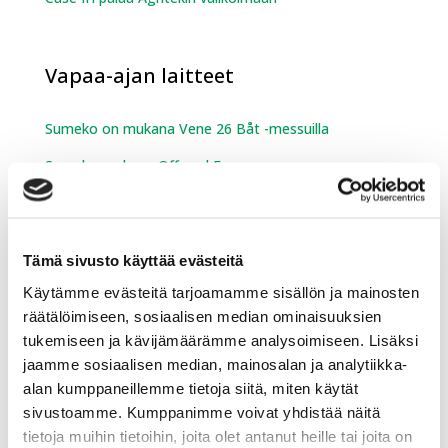
Vapaa-ajan laitteet
Sumeko on mukana Vene 26 Båt -messuilla
Sumeko mukana Offroad Expossa
Romain Febvre motocrossin maailmanmestariksi –
suomalaisosaaminen mukana menestyksessä
Tämä sivusto käyttää evästeitä
Käytämme evästeitä tarjoamamme sisällön ja mainosten
Lumen ja jäänteon laitteet ja
räätälöimiseen, sosiaalisen median ominaisuuksien
palvelut
tukemiseen ja kävijämäärämme analysoimiseen. Lisäksi
jaamme sosiaalisen median, mainosalan ja analytiikka-
Kessu Oy toimitti Vieremälle maailman ensimmäisen
alan kumppaneillemme tietoja siitä, miten käytät
biokaasulla toimivan latukoneen.
sivustoamme. Kumppanimme voivat yhdistää näitä
tietoja muihin tietoihin, joita olet antanut heille tai joita on
Engo-joustokaukalon asennus valmistui