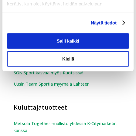
Kempelehalliin!
kerätty, kun olet käyttänyt heidän palvelujaan.
Kessu Oy toimitti Hakunilan urheilupuistoon Vantaalle
TechnoAlpin SnowFactory kesälumetuskontin
Näytä tiedot
Salli kaikki
Urheilukauppa
Kiellä
Team Sportia on laajentunut Ouluun
SGN Sport kasvaa myös Ruotsissa!
Uusin Team Sportia myymälä Lahteen
Kuluttajatuotteet
Metsola Together -mallisto yhdessä K-Citymarketin
kanssa