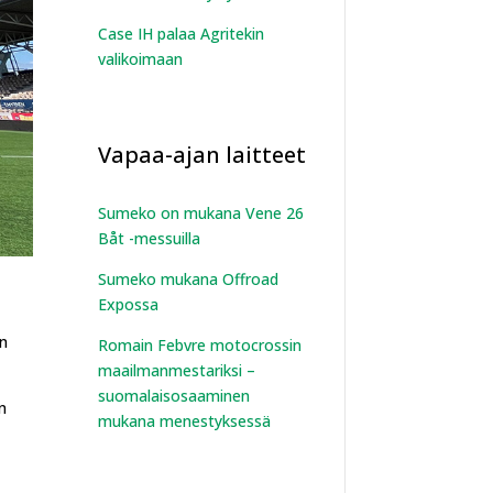
Case IH palaa Agritekin
valikoimaan
Vapaa-ajan laitteet
Sumeko on mukana Vene 26
Båt -messuilla
Sumeko mukana Offroad
Expossa
an
Romain Febvre motocrossin
maailmanmestariksi –
suomalaisosaaminen
n
mukana menestyksessä