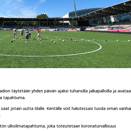
ion täytetään yhden päivän ajaksi tuhansilla jalkapalloilla ja avata
ava tapahtuma.
saat jotain uutta tilalle. Kentälle voit halutessasi tuoda oman vanha
.
etön ulkoilmatapahtuma, joka toteutetaan koronaturvallisuus