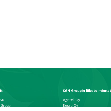
it
SGN Groupin liiketoiminna
ivu
Agritek Oy
 Group
Kessu Oy