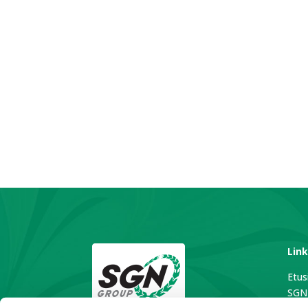
Link
Etus
SGN