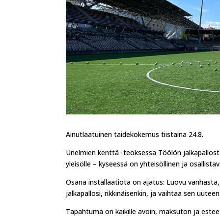
Ainutlaatuinen taidekokemus tiistaina 24.8.
Unelmien kenttä -teoksessa Töölön jalkapallostad
yleisölle – kyseessä on yhteisöllinen ja osallist
Osana installaatiota on ajatus: Luovu vanhasta, 
jalkapallosi, rikkinäisenkin, ja vaihtaa sen uuteen
Tapahtuma on kaikille avoin, maksuton ja este