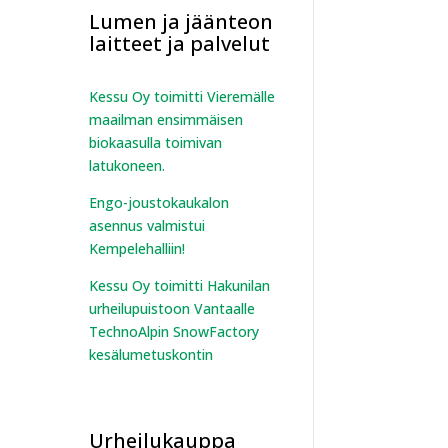
Lumen ja jäänteon
laitteet ja palvelut
Kessu Oy toimitti Vieremälle
maailman ensimmäisen
biokaasulla toimivan
latukoneen.
Engo-joustokaukalon
asennus valmistui
Kempelehalliin!
Kessu Oy toimitti Hakunilan
urheilupuistoon Vantaalle
TechnoAlpin SnowFactory
kesälumetuskontin
Urheilukauppa