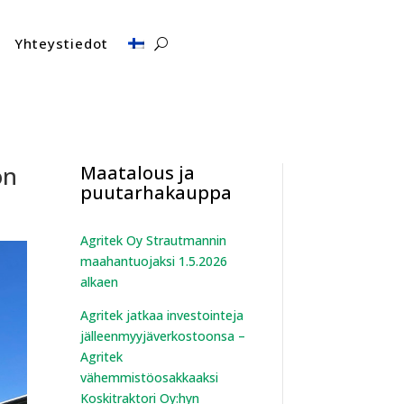
Yhteystiedot
on
Maatalous ja
puutarhakauppa
Agritek Oy Strautmannin
maahantuojaksi 1.5.2026
alkaen
Agritek jatkaa investointeja
jälleenmyyjäverkostoonsa –
Agritek
vähemmistöosakkaaksi
Koskitraktori Oy:hyn