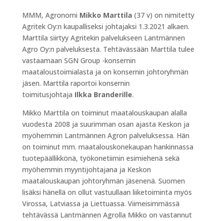
MMM, Agronomi
Mikko Marttila
(37 v) on nimitetty
Agritek Oy:n kaupalliseksi johtajaksi 1.3.2021 alkaen.
Marttila siirtyy Agritekin palvelukseen Lantmännen
Agro Oy:n palveluksesta. Tehtävässään Marttila tulee
vastaamaan SGN Group -konsernin
maataloustoimialasta ja on konsernin johtoryhmän
jäsen. Marttila raportoi konsernin
toimitusjohtaja
Ilkka Branderille
.
Mikko Marttila on toiminut maatalouskaupan alalla
vuodesta 2008 ja suurimman osan ajasta Keskon ja
myöhemmin Lantmännen Agron palveluksessa. Hän
on toiminut mm. maatalouskonekaupan hankinnassa
tuotepäällikkönä, työkonetiimin esimiehenä sekä
myöhemmin myyntijohtajana ja Keskon
maatalouskaupan johtoryhmän jäsenenä. Suomen
lisäksi hänellä on ollut vastuullaan liiketoiminta myös
Virossa, Latviassa ja Liettuassa. Viimeisimmässä
tehtävässä Lantmännen Agrolla Mikko on vastannut