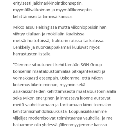
erityisesti jälkimarkkinointikonseptin,
myymälävalikoiman ja myymäläkonseptin
kehittämisestä tiiminsä kanssa.
Mikko asuu Helsingissä mutta viikonloppuisin hän
viihtyy tilallaan ja mökillään Ikaalisissa
metsänhoitotöissä, traktorin ratissa tai kalassa.
Lenkkeily ja nuorkauppakamari kuuluvat myös
harrastusten listalle.
”Olemme sitoutuneet kehittämään SGN Group -
konsernin maataloustoimialaa pitkäjänteisesti ja
voimakkaasti eteenpäin. Uskomme, että Mikon
kokemus liiketoiminnan, myynnin sekä
asiakassuhteiden kehittämisestä maataloustoimialalla
sekä Mikon energinen ja innostava luonne auttavat
meitä vauhdittamaan ja tarttumaan kiinni toimialan
kehittämismahdollisuuksista. Loppuasiakkaamme
viljelijät modernisoivat toimintaansa vauhdilla, ja me
haluamme olla yhdessä jälleenmyyjiemme kanssa