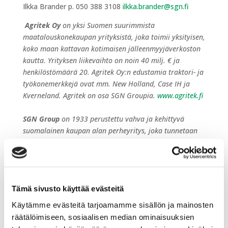
Ilkka Brander p. 050 388 3108
ilkka.brander@sgn.fi
Agritek Oy
on yksi Suomen suurimmista
maatalouskonekaupan yrityksistä­­­, joka toimii yksityisen,
koko maan kattavan kotimaisen jälleenmyyjäverkoston
kautta. Yrityksen liikevaihto on noin 40 milj. € ja
henkilöstömäärä 20. Agritek Oy:n edustamia traktori- ja
työkonemerkkejä ovat mm. New Holland, Case IH ja
Kverneland. Agritek on osa SGN Groupia.
www.agritek.fi
SGN Group
on 1933 perustettu vahva ja kehittyvä
suomalainen kaupan alan perheyritys, joka tunnetaan
kansainvälisistä tunnetuista merkkituotteista.
Konsernilla on merkittävää liiketoimintaa myös
Venäjällä ja Ruotsissa. Toimialoihin kuuluvat kodin ja
vapaa-ajan tuotteet, urheilu, maatalous,
Tämä sivusto käyttää evästeitä
teollisuuslaitteet sekä lumentekoon ja -hoitoon liittyvät
laitteet. SGN Groupin liikevaihto vuonna 2019 oli noin
Käytämme evästeitä tarjoamamme sisällön ja mainosten
129 milj. € ja sen palveluksessa on noin 120 työntekijää.
räätälöimiseen, sosiaalisen median ominaisuuksien
Konsernin pääkonttori sijaitsee Vantaalla.
www.sgn.fi