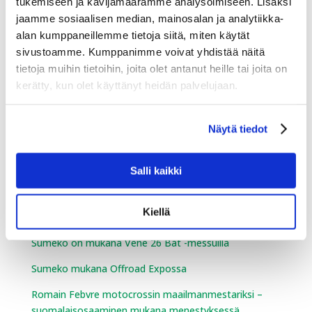
tukemiseen ja kävijämäärämme analysoimiseen. Lisäksi
jaamme sosiaalisen median, mainosalan ja analytiikka-
Maatalous ja puutarhakauppa
alan kumppaneillemme tietoja siitä, miten käytät
sivustoamme. Kumppanimme voivat yhdistää näitä
Agritek Oy Strautmannin maahantuojaksi 1.5.2026
tietoja muihin tietoihin, joita olet antanut heille tai joita on
alkaen
kerätty, kun olet käyttänyt heidän palvelujaan.
Agritek jatkaa investointeja jälleenmyyjäverkostoonsa
– Agritek vähemmistöosakkaaksi Koskitraktori Oy:hyn
Näytä tiedot
Case IH palaa Agritekin valikoimaan
Salli kaikki
Vapaa-ajan laitteet
Kiellä
Sumeko on mukana Vene 26 Båt -messuilla
Sumeko mukana Offroad Expossa
Romain Febvre motocrossin maailmanmestariksi –
suomalaisosaaminen mukana menestyksessä