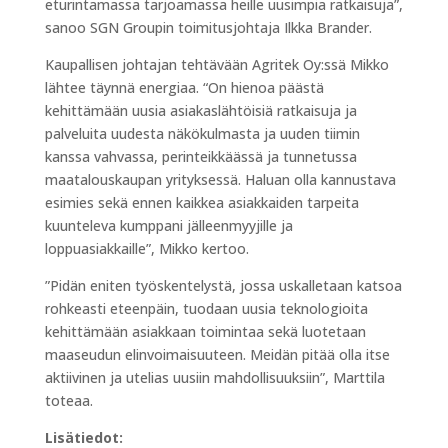
eturintamassa tarjoamassa heille uusimpia ratkaisuja”,
sanoo SGN Groupin toimitusjohtaja Ilkka Brander.
Kaupallisen johtajan tehtävään Agritek Oy:ssä Mikko
lähtee täynnä energiaa. “On hienoa päästä
kehittämään uusia asiakaslähtöisiä ratkaisuja ja
palveluita uudesta näkökulmasta ja uuden tiimin
kanssa vahvassa, perinteikkäässä ja tunnetussa
maatalouskaupan yrityksessä. Haluan olla kannustava
esimies sekä ennen kaikkea asiakkaiden tarpeita
kuunteleva kumppani jälleenmyyjille ja
loppuasiakkaille”, Mikko kertoo.
”Pidän eniten työskentelystä, jossa uskalletaan katsoa
rohkeasti eteenpäin, tuodaan uusia teknologioita
kehittämään asiakkaan toimintaa sekä luotetaan
maaseudun elinvoimaisuuteen. Meidän pitää olla itse
aktiivinen ja utelias uusiin mahdollisuuksiin”, Marttila
toteaa.
Lisätiedot: