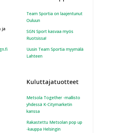
Team Sportia on laajentunut
Ouluun
 ja
SGN Sport kasvaa myös
Ruotsissa!
n.fi
Uusin Team Sportia myymälä
Lahteen
Kuluttajatuotteet
Metsola Together -mallisto
yhdessä K-Citymarketin
kanssa
Rakastettu Metsolan pop up
-kauppa Helsingin