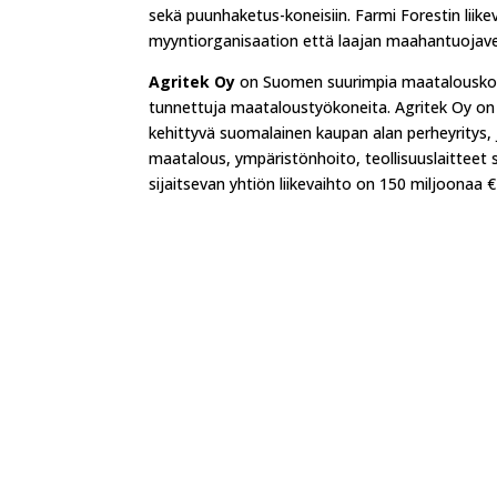
sekä puunhaketus-koneisiin. Farmi Forestin lii
myyntiorganisaation että laajan maahantuojave
Agritek Oy
on Suomen suurimpia maatalouskonea
tunnettuja maataloustyökoneita. Agritek Oy on
kehittyvä suomalainen kaupan alan perheyritys, j
maatalous, ympäristönhoito, teollisuuslaitteet 
sijaitsevan yhtiön liikevaihto on 150 miljoonaa 