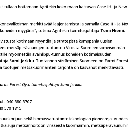
lut tullaan hoitamaan Agritekin koko maan kattavan Case IH- ja New
yökonevalikoiman merkittävää laajentamista ja samalla Case IH- ja N
koneiden myyjänä.”, toteaa Agritekin toimitusjohtaja
Tomi Niemi
.
hvistusta kotimaan myyntiin ja strategista kumppania uusien
äneet metsäperävaunujen tuotantoa Virosta Suomeen viimeisimmän
tille myönnettiin avainlippu-tunnus koneiden kotimaisuuden
ohtaja
Sami Jerkku
. Tuotannon siirtäminen Suomeen on Farmi Forest
osta tuotujen metsäkuormainten tarjonta on kasvanut merkittävästi.
Farmi Forest Oy:n toimitusjohtaja Sami Jerkku.
puh. 040 580 5707
040 570 1815
n puunkorjuun sekä biomassatuotantoteknologian pioneereja. Vuodes
 ratkaisuja metsänhoitoon vinsseistä kuormaimiin, metsäperävaunuihi