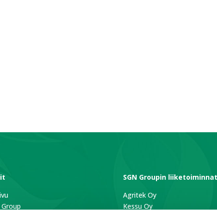
it
SGN Groupin liiketoiminna
ivu
Agritek Oy
 Group
Kessu Oy