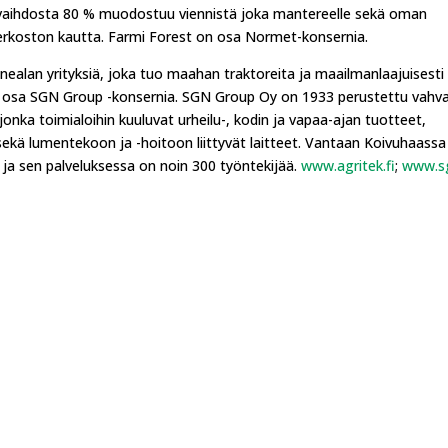
kevaihdosta 80 % muodostuu viennistä joka mantereelle sekä oman
rkoston kautta. Farmi Forest on osa Normet-konsernia.
lan yrityksiä, joka tuo maahan traktoreita ja maailmanlaajuisesti
 osa SGN Group -konsernia. SGN Group Oy on 1933 perustettu vahva
onka toimialoihin kuuluvat urheilu-, kodin ja vapaa-ajan tuotteet,
sekä lumentekoon ja -hoitoon liittyvät laitteet. Vantaan Koivuhaassa
€ ja sen palveluksessa on noin 300 työntekijää.
www.agritek.fi
;
www.sg