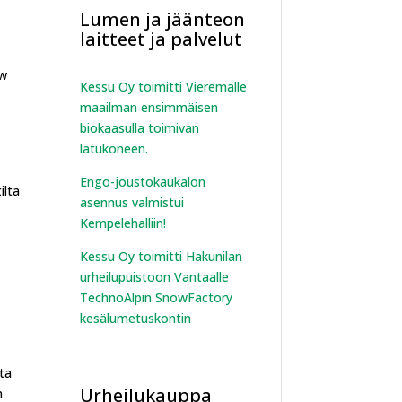
Lumen ja jäänteon
laitteet ja palvelut
ew
Kessu Oy toimitti Vieremälle
maailman ensimmäisen
biokaasulla toimivan
latukoneen.
Engo-joustokaukalon
ilta
asennus valmistui
Kempelehalliin!
Kessu Oy toimitti Hakunilan
urheilupuistoon Vantaalle
TechnoAlpin SnowFactory
kesälumetuskontin
ta
Urheilukauppa
n