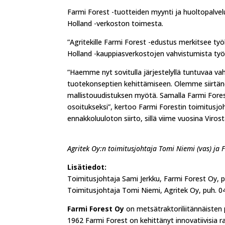
Farmi Forest -tuotteiden myynti ja huoltopalve
Holland -verkoston toimesta.
”Agritekille Farmi Forest -edustus merkitsee t
Holland -kauppiasverkostojen vahvistumista työ
”Haemme nyt sovitulla järjestelyllä tuntuvaa va
tuotekonseptien kehittämiseen. Olemme siirt
mallistouudistuksen myötä. Samalla Farmi Fores
osoitukseksi”, kertoo Farmi Forestin toimitusj
ennakkoluuloton siirto, sillä viime vuosina Vir
Agritek Oy:n toimitusjohtaja Tomi Niemi (vas) ja 
Lisätiedot:
Toimitusjohtaja Sami Jerkku, Farmi Forest Oy, 
Toimitusjohtaja Tomi Niemi, Agritek Oy, puh. 
Farmi Forest Oy
on metsätraktoriliitännäiste
1962 Farmi Forest on kehittänyt innovatiivisia