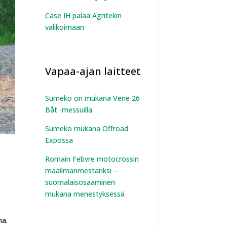
Case IH palaa Agritekin
valikoimaan
Vapaa-ajan laitteet
Sumeko on mukana Vene 26
Båt -messuilla
Sumeko mukana Offroad
Expossa
Romain Febvre motocrossin
maailmanmestariksi –
suomalaisosaaminen
mukana menestyksessä
na.