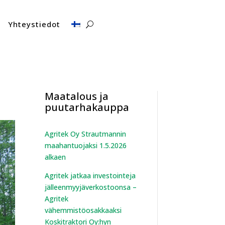
Yhteystiedot
Maatalous ja
puutarhakauppa
Agritek Oy Strautmannin
maahantuojaksi 1.5.2026
alkaen
Agritek jatkaa investointeja
jälleenmyyjäverkostoonsa –
Agritek
vähemmistöosakkaaksi
Koskitraktori Oy:hyn