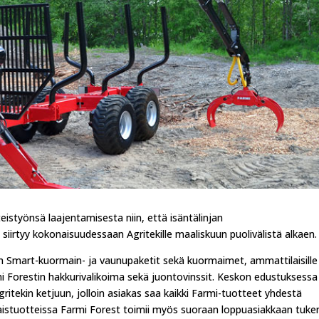
istyönsä laajentamisesta niin, että isäntälinjan
irtyy kokonaisuudessaan Agritekille maaliskuun puolivälistä alkaen.
an Smart-kuormain- ja vaunupaketit sekä kuormaimet, ammattilaisille
i Forestin hakkurivalikoima sekä juontovinssit. Keskon edustuksessa
gritekin ketjuun, jolloin asiakas saa kaikki Farmi-tuotteet yhdestä
laistuotteissa Farmi Forest toimii myös suoraan loppuasiakkaan tuke