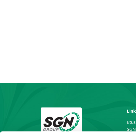
Link
Etus
SGN