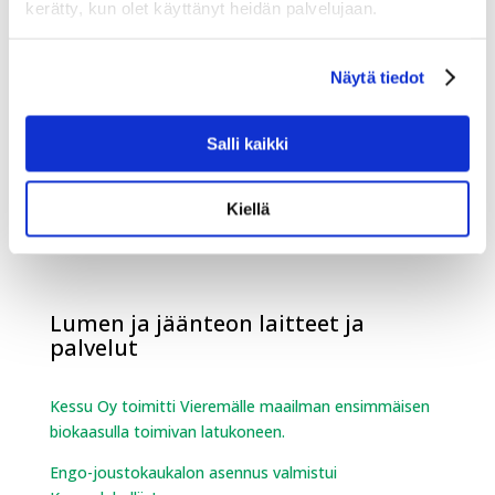
kerätty, kun olet käyttänyt heidän palvelujaan.
Vapaa-ajan laitteet
Näytä tiedot
Sumeko on mukana Vene 26 Båt -messuilla
Salli kaikki
Sumeko mukana Offroad Expossa
Kiellä
Romain Febvre motocrossin maailmanmestariksi –
suomalaisosaaminen mukana menestyksessä
Lumen ja jäänteon laitteet ja
palvelut
Kessu Oy toimitti Vieremälle maailman ensimmäisen
biokaasulla toimivan latukoneen.
Engo-joustokaukalon asennus valmistui