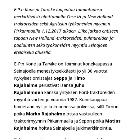
E-P:n Kone ja Tarvike laajentaa toimintaansa
merkittävästi aloittamalla Case IH ja New Holland -
traktoreiden sekä Agritekin työkoneiden myynnin
Pirkanmaalla 1.12.2017 alkaen. Liike jatkaa entiseen
tapaan New Holland -traktoreiden, puimureiden ja
paalainten sekä työkoneiden myyntiä Seinäjoen
eteläisellä alueella.
E-P:n Kone ja Tarvike on toiminut konekaupassa
Seinäjoella menestyksekkäästi jo yli 30 vuotta.
Nykyiset omistajat
Seppo
ja
Timo
Rajahalme
perustivat isänsä
Juho
Rajahalmeen
kanssa yrityksen Ford-traktoreiden
myyntiä varten jo vuonna 1987. Konekauppaa
hoidetaan nyt jo kolmannessa polvessa, sillä Timon
poika
Marko Rajahalme
ottaa vastuulleen
traktorimyynnin Pirkanmaalla ja Sepon poika
Matias
Rajahalme
hoitaa Seinäjoella jälkimarkkinointia.