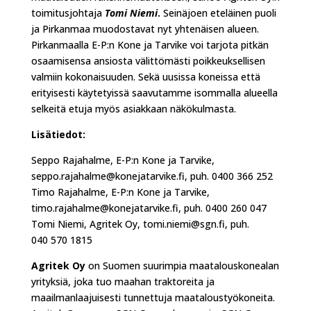
toimitusjohtaja
Tomi Niemi
.
Seinäjoen eteläinen puoli
ja Pirkanmaa muodostavat nyt yhtenäisen alueen.
Pirkanmaalla E-P:n Kone ja Tarvike voi tarjota pitkän
osaamisensa ansiosta välittömästi poikkeuksellisen
valmiin kokonaisuuden. Sekä uusissa koneissa että
erityisesti käytetyissä saavutamme isommalla alueella
selkeitä etuja myös asiakkaan näkökulmasta.
Lisätiedot:
Seppo Rajahalme, E-P:n Kone ja Tarvike,
seppo.rajahalme@konejatarvike.fi, puh. 0400 366 252
Timo Rajahalme, E-P:n Kone ja Tarvike,
timo.rajahalme@konejatarvike.fi, puh. 0400 260 047
Tomi Niemi, Agritek Oy, tomi.niemi@sgn.fi, puh.
040 570 1815
Agritek Oy
on Suomen suurimpia maatalouskonealan
yrityksiä, joka tuo maahan traktoreita ja
maailmanlaajuisesti tunnettuja maataloustyökoneita.