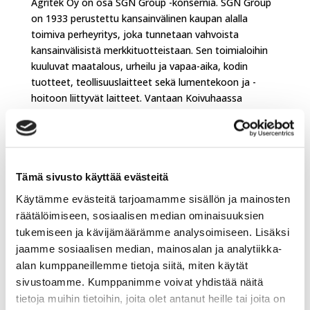
Agritek Oy on osa SGN Group -konsernia. SGN Group
on 1933 perustettu kansainvälinen kaupan alalla
toimiva perheyritys, joka tunnetaan vahvoista
kansainvälisistä merkkituotteistaan. Sen toimialoihin
kuuluvat maatalous, urheilu ja vapaa-aika, kodin
tuotteet, teollisuuslaitteet sekä lumentekoon ja -
hoitoon liittyvät laitteet. Vantaan Koivuhaassa
sijaitsevan yhtiön liikevaihto on 200 milj. € ja sen
palveluksessa on noin 300
työntekijää.
www.agritek.fi,
www.sgn.fi
Tämä sivusto käyttää evästeitä
Maatalous ja puutarhakauppa
Käytämme evästeitä tarjoamamme sisällön ja mainosten
räätälöimiseen, sosiaalisen median ominaisuuksien
Agritek Oy Strautmannin maahantuojaksi 1.5.2026
tukemiseen ja kävijämäärämme analysoimiseen. Lisäksi
alkaen
jaamme sosiaalisen median, mainosalan ja analytiikka-
Agritek jatkaa investointeja jälleenmyyjäverkostoonsa
alan kumppaneillemme tietoja siitä, miten käytät
– Agritek vähemmistöosakkaaksi Koskitraktori Oy:hyn
sivustoamme. Kumppanimme voivat yhdistää näitä
tietoja muihin tietoihin, joita olet antanut heille tai joita on
Case IH palaa Agritekin valikoimaan