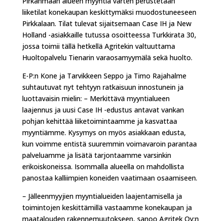
Pirkanmaan alueen myyntiä varten perustetaan
liiketilat konekaupan keskittymäksi muodostuneeseen
Pirkkalaan. Tilat tulevat sijaitsemaan Case IH ja New
Holland -asiakkaille tutussa osoitteessa Turkkirata 30,
jossa toimii tällä hetkellä Agritekin valtuuttama
Huoltopalvelu Tienarin varaosamyymälä sekä huolto.
E-P:n Kone ja Tarvikkeen Seppo ja Timo Rajahalme
suhtautuvat nyt tehtyyn ratkaisuun innostunein ja
luottavaisin mielin: – Merkittävä myyntialueen
laajennus ja uusi Case IH -edustus antavat vankan
pohjan kehittää liiketoimintaamme ja kasvattaa
myyntiämme. Kysymys on myös asiakkaan edusta,
kun voimme entistä suuremmin voimavaroin parantaa
palveluamme ja lisätä tarjontaamme varsinkin
erikoiskoneissa. Isommalla alueella on mahdollista
panostaa kalliimpien koneiden vaatimaan osaamiseen.
– Jälleenmyyjien myyntialueiden laajentamisella ja
toimintojen keskittämillä vastaamme konekaupan ja
maatalouden rakennemuutokseen, sanoo Agritek Oy:n