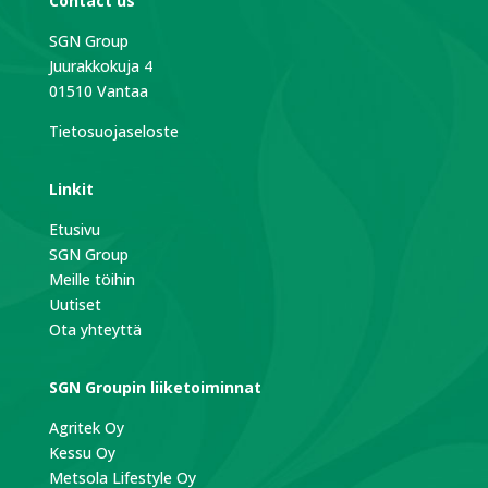
Contact us
SGN Group
Juurakkokuja 4
01510 Vantaa
Tietosuojaseloste
Linkit
Etusivu
SGN Group
Meille töihin
Uutiset
Ota yhteyttä
SGN Groupin liiketoiminnat
Agritek Oy
Kessu Oy
Metsola Lifestyle Oy