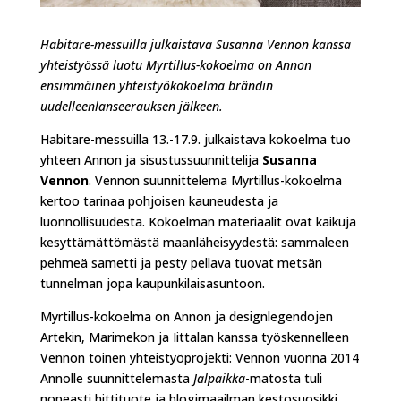
Habitare-messuilla julkaistava Susanna Vennon kanssa
yhteistyössä luotu Myrtillus-kokoelma on Annon
ensimmäinen yhteistyökokoelma brändin
uudelleenlanseerauksen jälkeen.
Habitare-messuilla 13.-17.9. julkaistava kokoelma tuo
yhteen Annon ja sisustussuunnittelija
Susanna
Vennon
. Vennon suunnittelema Myrtillus-kokoelma
kertoo tarinaa pohjoisen kauneudesta ja
luonnollisuudesta. Kokoelman materiaalit ovat kaikuja
kesyttämättömästä maanläheisyydestä: sammaleen
pehmeä sametti ja pesty pellava tuovat metsän
tunnelman jopa kaupunkilaisasuntoon.
Myrtillus-kokoelma on Annon ja designlegendojen
Artekin, Marimekon ja Iittalan kanssa työskennelleen
Vennon toinen yhteistyöprojekti: Vennon vuonna 2014
Annolle suunnittelemasta
Jalpaikka
-matosta tuli
nopeasti hittituote ja blogimaailman kestosuosikki.