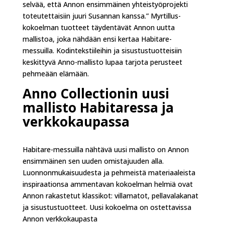
selvää, että Annon ensimmäinen yhteistyöprojekti
toteutettaisiin juuri Susannan kanssa.” Myrtillus-
kokoelman tuotteet täydentävät Annon uutta
mallistoa, joka nähdään ensi kertaa Habitare-
messuilla. Kodintekstiileihin ja sisustustuotteisiin
keskittyvä Anno-mallisto lupaa tarjota perusteet
pehmeään elämään.
Anno Collectionin uusi
mallisto Habitaressa ja
verkkokaupassa
Habitare-messuilla nähtävä uusi mallisto on Annon
ensimmäinen sen uuden omistajuuden alla.
Luonnonmukaisuudesta ja pehmeistä materiaaleista
inspiraationsa ammentavan kokoelman helmiä ovat
Annon rakastetut klassikot: villamatot, pellavalakanat
ja sisustustuotteet. Uusi kokoelma on ostettavissa
Annon verkkokaupasta