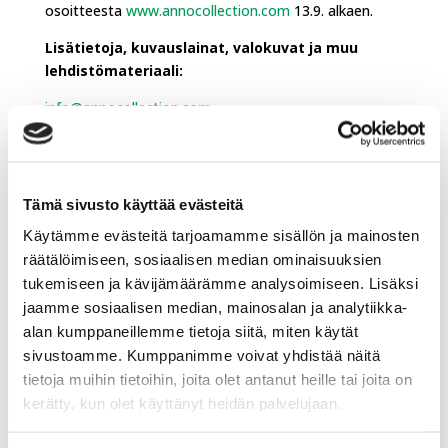
osoitteesta
www.annocollection.com
13.9. alkaen.
Lisätietoja, kuvauslainat, valokuvat ja muu
lehdistömateriaali:
info@annocollection.com
Maatalous ja puutarhakauppa
Tämä sivusto käyttää evästeitä
Agritek Oy Strautmannin maahantuojaksi 1.5.2026
alkaen
Käytämme evästeitä tarjoamamme sisällön ja mainosten
räätälöimiseen, sosiaalisen median ominaisuuksien
Agritek jatkaa investointeja jälleenmyyjäverkostoonsa
tukemiseen ja kävijämäärämme analysoimiseen. Lisäksi
– Agritek vähemmistöosakkaaksi Koskitraktori Oy:hyn
jaamme sosiaalisen median, mainosalan ja analytiikka-
alan kumppaneillemme tietoja siitä, miten käytät
Case IH palaa Agritekin valikoimaan
sivustoamme. Kumppanimme voivat yhdistää näitä
tietoja muihin tietoihin, joita olet antanut heille tai joita on
kerätty, kun olet käyttänyt heidän palvelujaan.
Vapaa-ajan laitteet