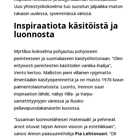
Uusi yhteistyökokoelma tuo suositun Jalpaikka-maton
takaisin uudessa, syvemmässä värissä.
Inspiraatiota käsitöistä ja
luonnosta
Myrtillus-kokoelma pohjautuu pohjoiseen
perinteeseen ja suomalaiseen käsityöhistoriaan. “Olen
erityisesti perinteisten käsitöiden vankka ihailija”,
Vento kertoo. Malliston pieni villainen ryijymatto
ilmentääkin käsityöperinnettä ja on muisto 1970-luvun
paimentolaismatoista. Luonto, Vennon suuri
inspiraation lähde, näkyy Hilla- ja Varpu-
samettityynyjen väreissä ja Ruoko-
pellavapussilakanasetin kuosissa.
“Susannan luonnonläheiset materiaalit ja pehmeät
arvot istuvat täysin Annon visioon ja estetiikkaan”,
sanoo Annon pääsuunnittelija
Pia Lehtovuori
. “Oli